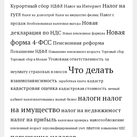
Налог на
Курортный сбор
НДФЛ
Налог на Интернет
гугл
Налог с
Налог на долгострой
Налог на имущество физлиц
Новая
продаж
Необоснованная налоговая выгода
Новая
декларация по НДС
Новая пенсионная формула
форма 4-ФСС
Пенсионная реформа
Повышение НДФЛ
Повышение пенсионного возраста
Торговый сбор
Уголовная ответственность за
Торговый сбор в Москве
Что делать
неуплату страховых взносов
взаимозависимость
кадастр
заработная плата
кадастровая оценка
кадастровая стоимость
личный
налог
налоги
кабинет налогоплательщика
малый бизнес
на имущество
налог на недвижимост
налог на прибыль
налогообложение
налоговая проверка
платон
пенсионный возраст
персонифицированный учет
повышение НДС