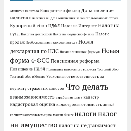
Доначисление
Банкротство физлиц
Амнистия капитала
налогов
Изменения в НДС
Компенсация за неиспользованный отпуск
Налог на
Курортный сбор
НДФЛ
Налог на Интернет
гугл
Налог с
Налог на долгострой
Налог на имущество физлиц
Новая
продаж
Необоснованная налоговая выгода
Новая
декларация по НДС
Новая пенсионная формула
форма 4-ФСС
Пенсионная реформа
Повышение НДФЛ
Повышение пенсионного возраста
Торговый сбор
Уголовная ответственность за
Торговый сбор в Москве
Что делать
неуплату страховых взносов
взаимозависимость
кадастр
заработная плата
кадастровая оценка
кадастровая стоимость
личный
налог
налоги
кабинет налогоплательщика
малый бизнес
на имущество
налог на недвижимост