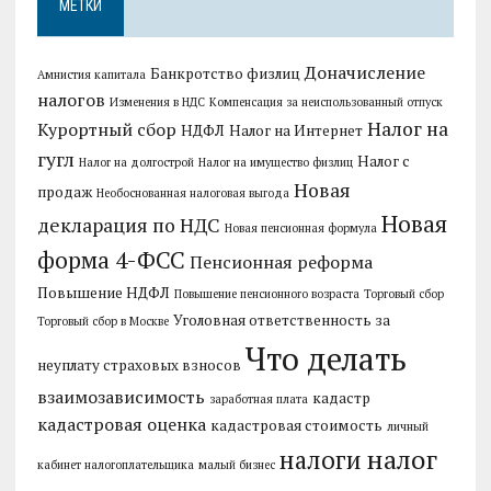
МЕТКИ
Доначисление
Банкротство физлиц
Амнистия капитала
налогов
Изменения в НДС
Компенсация за неиспользованный отпуск
Налог на
Курортный сбор
НДФЛ
Налог на Интернет
гугл
Налог с
Налог на долгострой
Налог на имущество физлиц
Новая
продаж
Необоснованная налоговая выгода
Новая
декларация по НДС
Новая пенсионная формула
форма 4-ФСС
Пенсионная реформа
Повышение НДФЛ
Повышение пенсионного возраста
Торговый сбор
Уголовная ответственность за
Торговый сбор в Москве
Что делать
неуплату страховых взносов
взаимозависимость
кадастр
заработная плата
кадастровая оценка
кадастровая стоимость
личный
налог
налоги
кабинет налогоплательщика
малый бизнес