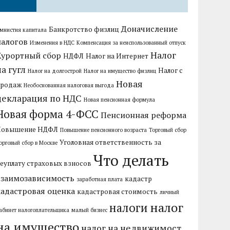
Доначисление
Банкротство физлиц
мнистия капитала
налогов
Изменения в НДС
Компенсация за неиспользованный отпуск
Налог
Курортный сбор
НДФЛ
Налог на Интернет
на гугл
Налог с
Налог на долгострой
Налог на имущество физлиц
Новая
продаж
Необоснованная налоговая выгода
декларация по НДС
Новая пенсионная формула
Новая форма 4-ФСС
Пенсионная реформа
Повышение НДФЛ
Повышение пенсионного возраста
Торговый сбор
Уголовная ответственность за
орговый сбор в Москве
Что делать
еуплату страховых взносов
взаимозависимость
кадастр
заработная плата
кадастровая оценка
кадастровая стоимость
личный
налог
налоги
абинет налогоплательщика
малый бизнес
на имущество
налог на недвижимост