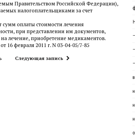
аемым Правительством Российской Федерации),
аемых налогоплательщиками за счет
Н
т сумм оплаты стоимости лечения
тности, при представлении им документов,
—
на лечение, приобретение медикаментов.
 16 февраля 2011 г. N 03-04-05/7-85
—
ь
Следующая запись
—
в
н
н
н
о