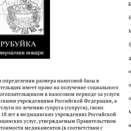
Б
б
Г
д
н
 определении размера налоговой базы в
о
тельщик имеет право на получение социального
логоплательщиком в налоговом периоде за услуги
о
нскими учреждениями Российской Федерации, а
луги по лечению супруга (супруги), своих
до 18 лет в медицинских учреждениях Российской
дицинских услуг, утверждаемым Правительством
м
стоимости медикаментов (в соответствии с