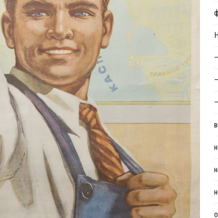
Н
—
—
—
в
н
н
н
о