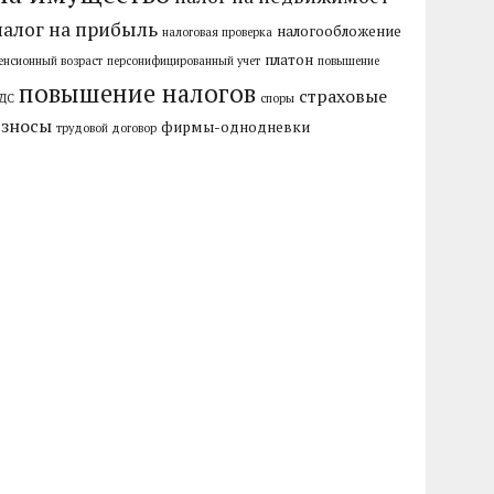
налог на прибыль
налогообложение
налоговая проверка
платон
енсионный возраст
персонифицированный учет
повышение
повышение налогов
страховые
ДС
споры
взносы
фирмы-однодневки
трудовой договор