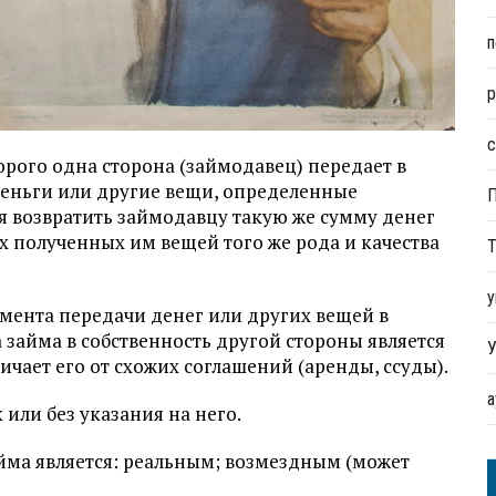
п
р
с
торого одна сторона (займодавец) передает в
деньги или другие вещи, определенные
 возвратить займодавцу такую же сумму денег
х полученных им вещей того же рода и качества
Т
у
мента передачи денег или других вещей в
 займа в собственность другой стороны является
У
чает его от схожих соглашений (аренды, ссуды).
или без указания на него.
йма является: реальным; возмездным (может