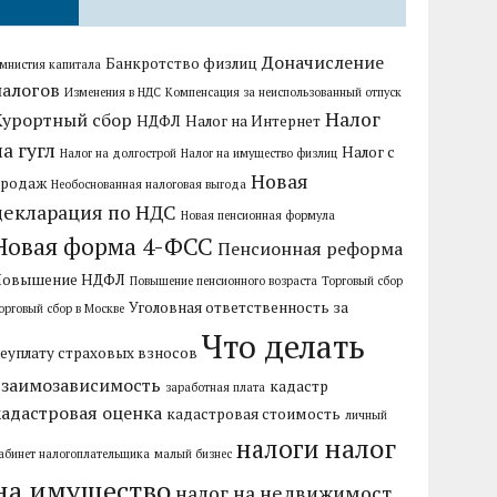
Доначисление
Банкротство физлиц
мнистия капитала
налогов
Изменения в НДС
Компенсация за неиспользованный отпуск
Налог
Курортный сбор
НДФЛ
Налог на Интернет
на гугл
Налог с
Налог на долгострой
Налог на имущество физлиц
Новая
продаж
Необоснованная налоговая выгода
декларация по НДС
Новая пенсионная формула
Новая форма 4-ФСС
Пенсионная реформа
Повышение НДФЛ
Повышение пенсионного возраста
Торговый сбор
Уголовная ответственность за
орговый сбор в Москве
Что делать
еуплату страховых взносов
взаимозависимость
кадастр
заработная плата
кадастровая оценка
кадастровая стоимость
личный
налог
налоги
абинет налогоплательщика
малый бизнес
на имущество
налог на недвижимост