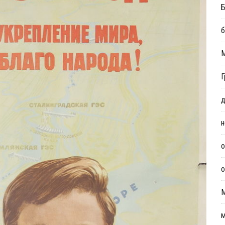
Б
б
Г
д
н
о
о
м