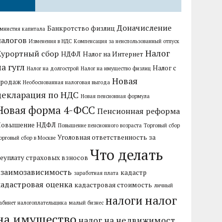
Доначисление
Банкротство физлиц
мнистия капитала
налогов
Изменения в НДС
Компенсация за неиспользованный отпуск
Налог
Курортный сбор
НДФЛ
Налог на Интернет
на гугл
Налог с
Налог на долгострой
Налог на имущество физлиц
Новая
продаж
Необоснованная налоговая выгода
декларация по НДС
Новая пенсионная формула
Новая форма 4-ФСС
Пенсионная реформа
Повышение НДФЛ
Повышение пенсионного возраста
Торговый сбор
Уголовная ответственность за
орговый сбор в Москве
Что делать
еуплату страховых взносов
взаимозависимость
кадастр
заработная плата
кадастровая оценка
кадастровая стоимость
личный
налог
налоги
абинет налогоплательщика
малый бизнес
на имущество
налог на недвижимост