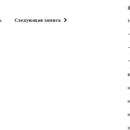
ь
Следующая запись
Н
—
—
—
в
н
н
н
о