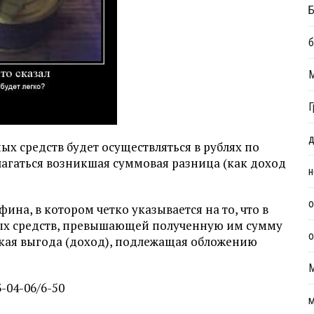
Б
б
Г
д
ых средств будет осуществляться в рублях по
лагаться возникшая суммовая разница (как доход
н
о
на, в котором четко указывается на то, что в
ых средств, превышающей полученную им сумму
о
ская выгода (доход), подлежащая обложению
-04-06/6-50
м