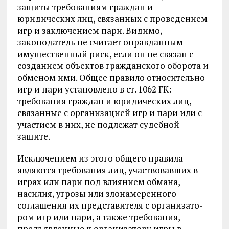
защи­ты требованиям граждан и
юридических лиц, связанных с проведени­ем
игр и заключением пари. Видимо,
законодатель не считает оправ­данным
имущественный риск, если он не связан с
созданием объектов гражданского оборота и
обменом ими. Общее правило отно­сительно
игр и пари установлено в ст. 1062 ГК:
требования граждан и юридических лиц,
связанные с организацией игр и пари или с
учас­тием в них, не подлежат судебной
защите.
Исключением из этого общего правила
являются требования лиц, участвовавших в
играх или пари под влиянием обмана,
насилия, уг­розы или злонамеренного
соглашения их представителя с организато­
ром игр или пари, а также требования,
предъявленные к организатору игры в