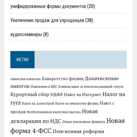
унифицированные формы документов
(20)
Увеличение продаж для упрощенцев
(38)
аудиосеминары
(8)
МЕТКИ
Доначисление
Банкротство физлиц
Амнистия капитала
налогов
Изменения в НДС
Компенсация за неиспользованный отпуск
Налог на
Курортный сбор
НДФЛ
Налог на Интернет
гугл
Налог с
Налог на долгострой
Налог на имущество физлиц
Новая
продаж
Необоснованная налоговая выгода
Новая
декларация по НДС
Новая пенсионная формула
форма 4-ФСС
Пенсионная реформа