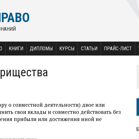
ПРАВО
ЗНАНИЙ
О
КНИГИ
ДИПЛОМЫ
КУРСЫ
СТАТЬИ
ПРАЙС-ЛИСТ
арищества
ру о совместной дея­тельности) двое или
нить свои вклады и совместно действовать без
чения прибыли или достижения иной не