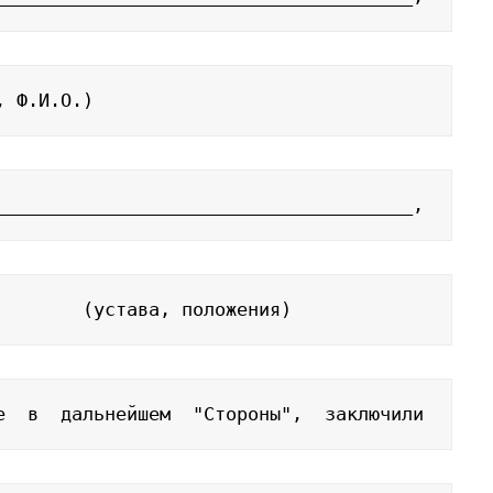
, Ф.И.О.)
______________________________________,
        (устава, положения)
е  в  дальнейшем  "Стороны",  заключили