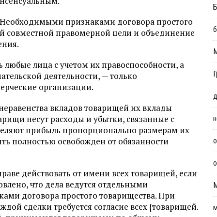
онсенсуальным.
Б
 Необходимыми признаками договора простого
б
ей совместной правомерной цели и объединение
ения.
 любые лица с учетом их правоспособности, а
Г
а­тельской деятельности, — только
ерческие организации.
д
 неравенства вкладов товарищей их вклады
арищи несут расходы и убытки, связанные с
н
еделяют прибыль пропорционально размерам их
ыть полностью освобожден от обязанности
о
о
аве действовать от имени всех товарищей, если
овлено, что дела ведутся отдельными
ками договора простого товарищества. При
дой сделки требуется согласие всех {товарищей.
м