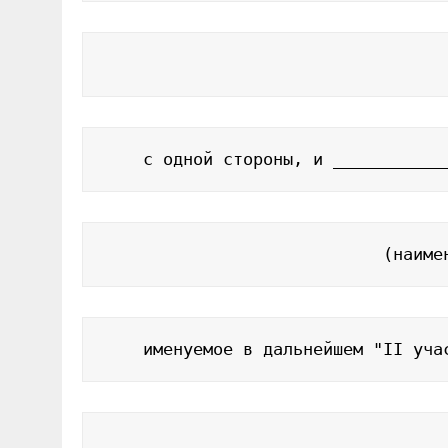
                                  
    с одной стороны, и ___________
                            (наиме
    именуемое в дальнейшем "II уча
    ______________________________