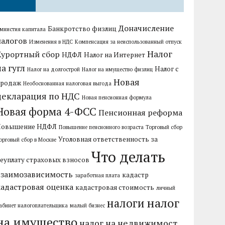
Доначисление
Банкротство физлиц
мнистия капитала
налогов
Изменения в НДС
Компенсация за неиспользованный отпуск
Налог
Курортный сбор
НДФЛ
Налог на Интернет
на гугл
Налог с
Налог на долгострой
Налог на имущество физлиц
Новая
продаж
Необоснованная налоговая выгода
декларация по НДС
Новая пенсионная формула
Новая форма 4-ФСС
Пенсионная реформа
Повышение НДФЛ
Повышение пенсионного возраста
Торговый сбор
Уголовная ответственность за
орговый сбор в Москве
Что делать
еуплату страховых взносов
взаимозависимость
кадастр
заработная плата
кадастровая оценка
кадастровая стоимость
личный
налог
налоги
абинет налогоплательщика
малый бизнес
на имущество
налог на недвижимост