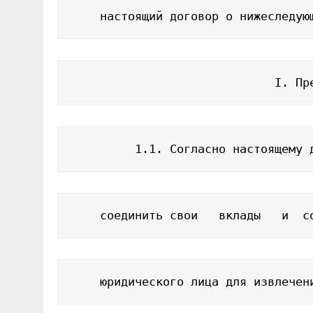
    настоящий договор о нижеследую
                             I. Пр
         1.1. Согласно настоящему 
    соединить свои   вклады   и  с
    юридического лица для извлечен