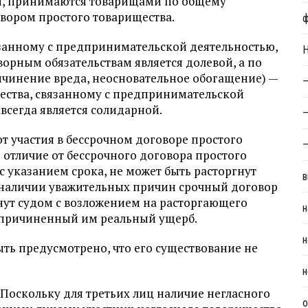
й, принимаются товарищами по общему
овором простого товарищества.
язанному с предприни­мательской деятельностью,
Н
орным обязательствам является долевой, а по
чинение вреда, неосновательное обогащение) —
—
ества, связан­ному с предпринимательской
всегда является солидарной.
—
т участия в бессрочном договоре простого
—
 отличие от бессрочного договора простого
 указанием срока, не может быть расторгнут
в
 наличии уважительных причин срочный договор
нут судом с возложением на расторгающего
н
ь причиненный им реальный ущерб.
н
ть предусмотрено, что
его существование не
н
 Поскольку для третьих лиц наличие негласного
о