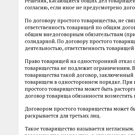
Решения, касающиеся общих дел товарище
согласию, если иное не предусмотрено дог
По договору простого товарищества, не св
ответственность товарищей по общим догов
общим внедоговорным обязательствам (при
солидарной. По договору простого товарищ
деятельностью, ответственность товарищей 
Право товарищей на односторонний отказ о
товарищества не подлежит ограничениям. В
товарищества такой договор, заключенный с
товарищем в одностороннем порядке. При
простого товарищества может быть расторг
договор товарища обязаннос­ти возместит
Договором простого товарищества может бы
раскрывается для третьих лиц.
Такое товарищество называется негласным.