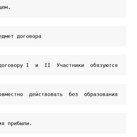
щем.
едмет договора
договору I  и  II  Участники  обязуются
овместно  действовать  без  образования
ия прибыли.