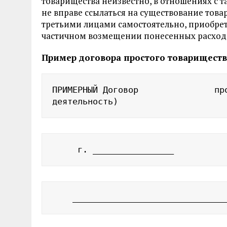
товарищества неизвестно, в отношениях с 
не вправе ссы­латься на существование това
третьими лицами самостоятельно, приобрет
частичном возмещении понесенных расходо
Пример договора простого товариществ
ПРИМЕРНЫЙ Договор               про
деятельность)
     г. ________________          
    ______________________________