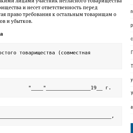
такими лицами участник негласного товарищества
рищества и несет ответственность перед
п
ая право требования к ос­тальным товарищам о
в и убытков.
р
а
с
стого товарищества (совместная 
Т
у
          "____"_______________19__ г.
У
______________________________________,