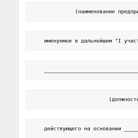
              (наименование предпр
    именуемое в дальнейшем "I учас
    ______________________________
                         (должност
    действующего на основании ____