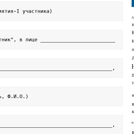
иятия-I участника)
А
тник", в лице _________________________
______________________________________,
Т
н
ь, Ф.И.О.)
к
______________________________________,