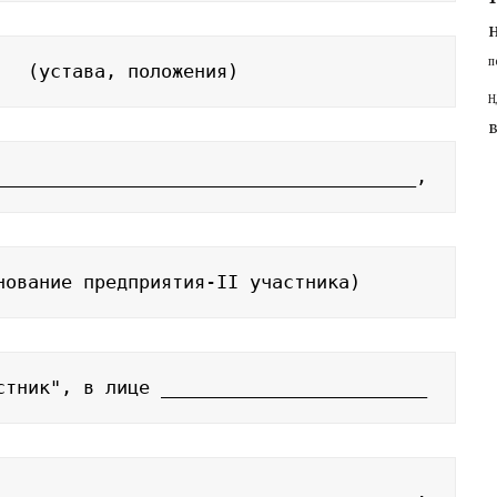
п
   (устава, положения)
Н
______________________________________,
нование предприятия-II участника)
стник", в лице ________________________
______________________________________,