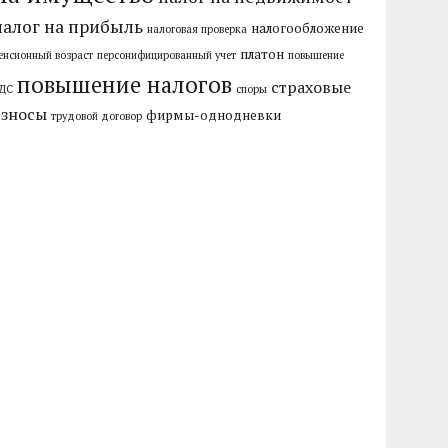
налог на прибыль
налогообложение
налоговая проверка
платон
енсионный возраст
персонифицированный учет
повышение
повышение налогов
страховые
ДС
споры
взносы
фирмы-однодневки
трудовой договор