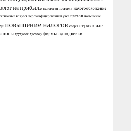
налог на прибыль
налогообложение
налоговая проверка
платон
енсионный возраст
персонифицированный учет
повышение
повышение налогов
страховые
ДС
споры
взносы
фирмы-однодневки
трудовой договор