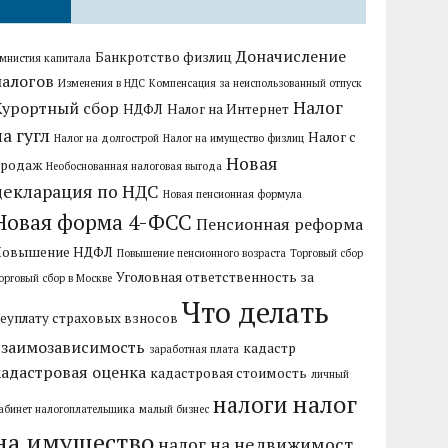
Доначисление
Банкротство физлиц
мнистия капитала
налогов
Изменения в НДС
Компенсация за неиспользованный отпуск
Налог
Курортный сбор
НДФЛ
Налог на Интернет
на гугл
Налог с
Налог на долгострой
Налог на имущество физлиц
Новая
продаж
Необоснованная налоговая выгода
декларация по НДС
Новая пенсионная формула
Новая форма 4-ФСС
Пенсионная реформа
Повышение НДФЛ
Повышение пенсионного возраста
Торговый сбор
Уголовная ответственность за
орговый сбор в Москве
Что делать
еуплату страховых взносов
взаимозависимость
кадастр
заработная плата
кадастровая оценка
кадастровая стоимость
личный
налог
налоги
абинет налогоплательщика
малый бизнес
на имущество
налог на недвижимост