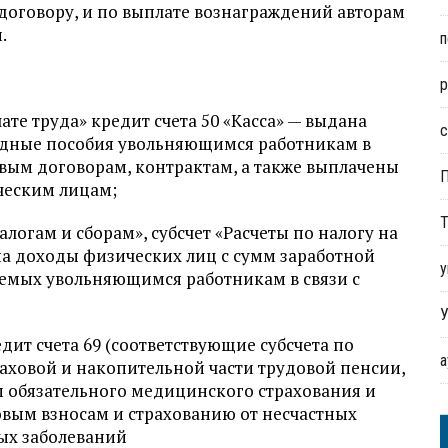
договору, и по выплате вознаграждений авторам
.
п
р
лате труда» кредит счета 50 «Касса» — выдана
с
ходные пособия увольняющимся работникам в
вым договорам, контрактам, а также выплачены
ческим лицам;
Т
налогам и сборам», субсчет «Расчеты по налогу на
а доходы физических лиц с сумм заработной
у
аемых увольняющимся работникам в связи с
У
дит счета 69 (соответствующие субсчета по
аховой и накопительной части трудовой пенсии,
 обязательного медицинского страхования и
овым взносам и страхованию от несчастных
ых заболеваний