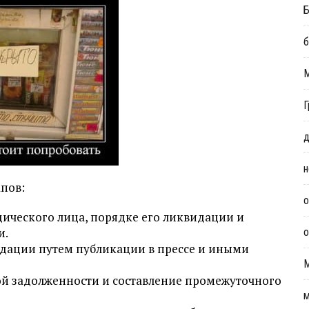
Б
б
Г
д
н
апов:
о
ического лица, порядке его ликвидации и
и.
о
идации путем публикации в прессе и иными
й задолженности и составление промежуточного
м