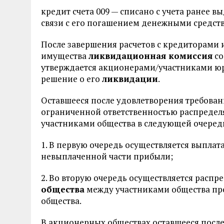
кредит счета 009 — списано с учета ранее в
связи с его погашением денежными средст
После завершения расчетов с кредиторами
имущества
ликвидационная комиссия
со
утверждается акционерами/участниками ю
решение о его
ликвидации
.
Оставшееся после удовлетворения требова
ограниченной ответственностью распредел
участниками общества в следующей очеред
1. В первую очередь осуществляется выплат
невыплаченной части прибыли;
2. Во вторую очередь осуществляется расп
общества
между участниками общества пр
общества.
В акционерных обществах оставшееся посл