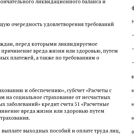
кончательного ликвидационного баланса и
Н
щую очередность удовлетворения требований
—
аждан, перед которыми ликвидируемое
—
а причинение вреда жизни или здоровью, путем
ых платежей, а также по требованиям о
—
в
ахованию и обеспечению», субсчет «Расчеты с
н
м на социальное страхование от несчастных
х заболеваний» кредит счета 51 «Расчетные
н
ичинение вреда жизни или здоровью путем
страхования.
н
 выплате выходных пособий и оплате труда лиц,
о