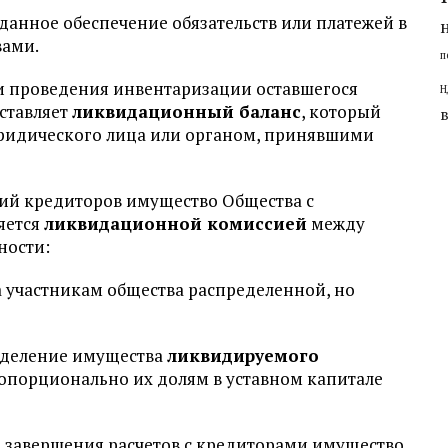
ыданное обеспечение обязательств или платежей в
вами.
п
 и проведения инвентаризации оставшегося
Н
ставляет
ликвидационный баланс
, который
ридического лица или органом, принявшими
ний кредиторов имущество Общества с
яется
ликвидационной комиссией
между
ности:
а участникам общества распределенной, но
ределение имущества
ликвидируемого
опорционально их долям в уставном капитале
е завершения расчетов с кредиторами имущество