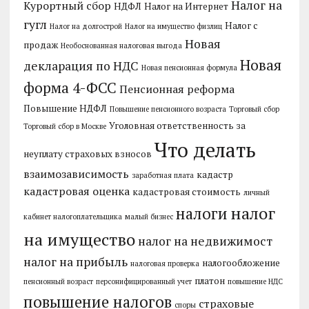
Налог на
Курортный сбор
НДФЛ
Налог на Интернет
гугл
Налог с
Налог на долгострой
Налог на имущество физлиц
Новая
продаж
Необоснованная налоговая выгода
Новая
декларация по НДС
Новая пенсионная формула
форма 4-ФСС
Пенсионная реформа
Повышение НДФЛ
Повышение пенсионного возраста
Торговый сбор
Уголовная ответственность за
Торговый сбор в Москве
Что делать
неуплату страховых взносов
взаимозависимость
кадастр
заработная плата
кадастровая оценка
кадастровая стоимость
личный
налог
налоги
кабинет налогоплательщика
малый бизнес
на имущество
налог на недвижимост
налог на прибыль
налогообложение
налоговая проверка
платон
пенсионный возраст
персонифицированный учет
повышение НДС
повышение налогов
страховые
споры