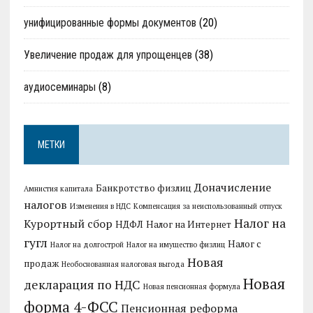
унифицированные формы документов
(20)
Увеличение продаж для упрощенцев
(38)
аудиосеминары
(8)
МЕТКИ
Доначисление
Банкротство физлиц
Амнистия капитала
налогов
Изменения в НДС
Компенсация за неиспользованный отпуск
Налог на
Курортный сбор
НДФЛ
Налог на Интернет
гугл
Налог с
Налог на долгострой
Налог на имущество физлиц
Новая
продаж
Необоснованная налоговая выгода
Новая
декларация по НДС
Новая пенсионная формула
форма 4-ФСС
Пенсионная реформа