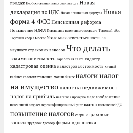
Новая
продаж
Необоснованная налоговая выгода
Новая
декларация по НДС
Новая пенсионная формула
форма 4-ФСС
Пенсионная реформа
Повышение НДФЛ
Повышение пенсионного возраста
Торговый сбор
Уголовная ответственность за
Торговый сбор в Москве
Что делать
неуплату страховых взносов
взаимозависимость
кадастр
заработная плата
кадастровая оценка
кадастровая стоимость
личный
налог
налоги
кабинет налогоплательщика
малый бизнес
на имущество
налог на недвижимост
налог на прибыль
налогообложение
налоговая проверка
платон
пенсионный возраст
персонифицированный учет
повышение НДС
повышение налогов
страховые
споры
взносы
фирмы-однодневки
трудовой договор