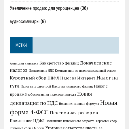
Увеличение продаж для упрощенцев
(38)
аудиосеминары
(8)
МЕТКИ
Доначисление
Банкротство физлиц
Амнистия капитала
налогов
Изменения в НДС
Компенсация за неиспользованный отпуск
Налог на
Курортный сбор
НДФЛ
Налог на Интернет
гугл
Налог с
Налог на долгострой
Налог на имущество физлиц
Новая
продаж
Необоснованная налоговая выгода
Новая
декларация по НДС
Новая пенсионная формула
форма 4-ФСС
Пенсионная реформа
Повышение НДФЛ
Повышение пенсионного возраста
Торговый сбор
Уголовная ответственность за
Торговый сбор в Москве