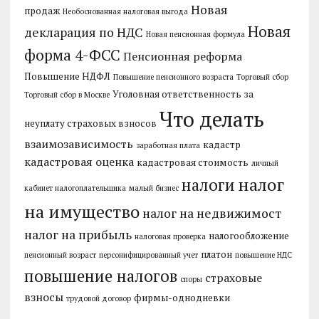
Новая
продаж
Необоснованная налоговая выгода
Новая
декларация по НДС
Новая пенсионная формула
форма 4-ФСС
Пенсионная реформа
Повышение НДФЛ
Повышение пенсионного возраста
Торговый сбор
Уголовная ответственность за
Торговый сбор в Москве
Что делать
неуплату страховых взносов
взаимозависимость
кадастр
заработная плата
кадастровая оценка
кадастровая стоимость
личный
налог
налоги
кабинет налогоплательщика
малый бизнес
на имущество
налог на недвижимост
налог на прибыль
налогообложение
налоговая проверка
платон
пенсионный возраст
персонифицированный учет
повышение НДС
повышение налогов
страховые
споры
взносы
фирмы-однодневки
трудовой договор