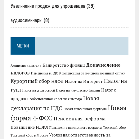
Увеличение продаж для упрощенцев
(38)
аудиосеминары
(8)
МЕТКИ
Доначисление
Банкротство физлиц
Амнистия капитала
налогов
Изменения в НДС
Компенсация за неиспользованный отпуск
Налог на
Курортный сбор
НДФЛ
Налог на Интернет
гугл
Налог с
Налог на долгострой
Налог на имущество физлиц
Новая
продаж
Необоснованная налоговая выгода
Новая
декларация по НДС
Новая пенсионная формула
форма 4-ФСС
Пенсионная реформа
Повышение НДФЛ
Повышение пенсионного возраста
Торговый сбор
Уголовная ответственность за
Торговый сбор в Москве