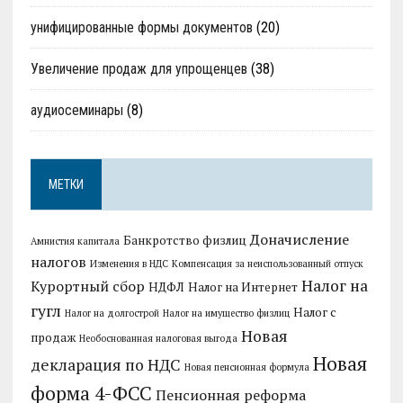
унифицированные формы документов
(20)
Увеличение продаж для упрощенцев
(38)
аудиосеминары
(8)
МЕТКИ
Доначисление
Банкротство физлиц
Амнистия капитала
налогов
Изменения в НДС
Компенсация за неиспользованный отпуск
Налог на
Курортный сбор
НДФЛ
Налог на Интернет
гугл
Налог с
Налог на долгострой
Налог на имущество физлиц
Новая
продаж
Необоснованная налоговая выгода
Новая
декларация по НДС
Новая пенсионная формула
форма 4-ФСС
Пенсионная реформа