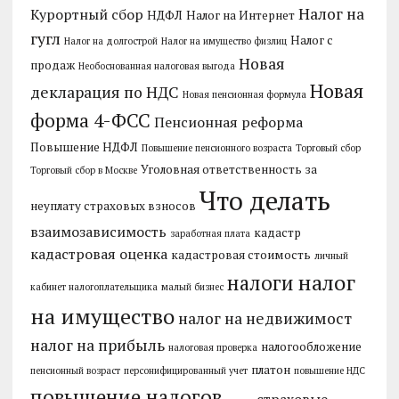
Налог на
Курортный сбор
НДФЛ
Налог на Интернет
гугл
Налог с
Налог на долгострой
Налог на имущество физлиц
Новая
продаж
Необоснованная налоговая выгода
Новая
декларация по НДС
Новая пенсионная формула
форма 4-ФСС
Пенсионная реформа
Повышение НДФЛ
Повышение пенсионного возраста
Торговый сбор
Уголовная ответственность за
Торговый сбор в Москве
Что делать
неуплату страховых взносов
взаимозависимость
кадастр
заработная плата
кадастровая оценка
кадастровая стоимость
личный
налог
налоги
кабинет налогоплательщика
малый бизнес
на имущество
налог на недвижимост
налог на прибыль
налогообложение
налоговая проверка
платон
пенсионный возраст
персонифицированный учет
повышение НДС
повышение налогов