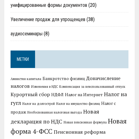
унифицированные формы документов
(20)
Увеличение продаж для упрощенцев
(38)
аудиосеминары
(8)
МЕТКИ
Доначисление
Банкротство физлиц
Амнистия капитала
налогов
Изменения в НДС
Компенсация за неиспользованный отпуск
Налог на
Курортный сбор
НДФЛ
Налог на Интернет
гугл
Налог с
Налог на долгострой
Налог на имущество физлиц
Новая
продаж
Необоснованная налоговая выгода
Новая
декларация по НДС
Новая пенсионная формула
форма 4-ФСС
Пенсионная реформа