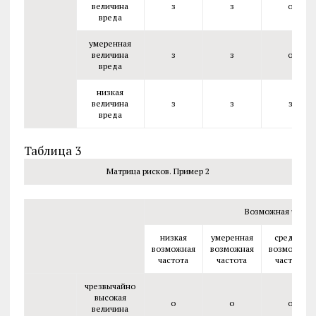
величина
з
з
о
вреда
умеренная
величина
з
з
о
вреда
низкая
величина
з
з
з
вреда
Таблица 3
Матрица рисков. Пример 2
Возможная часто
низкая
умеренная
средняя
возможная
возможная
возможная
частота
частота
частота
чрезвычайно
высокая
о
о
о
величина