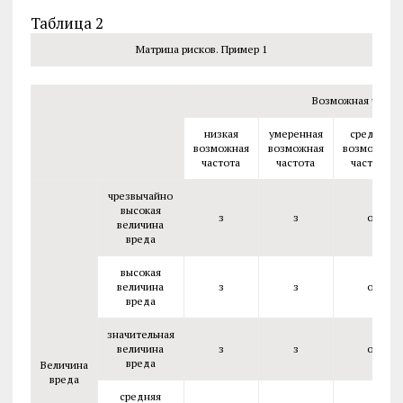
Таблица 2
Матрица рисков. Пример 1
Возможная часто
низкая
умеренная
средняя
возможная
возможная
возможная
частота
частота
частота
чрезвычайно
высокая
з
з
о
величина
вреда
высокая
величина
з
з
о
вреда
значительная
величина
з
з
о
вреда
Величина
вреда
средняя