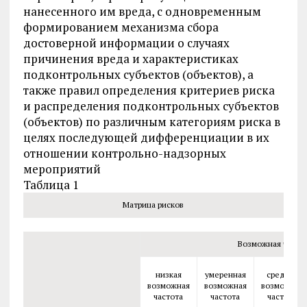
нанесенного им вреда, с одновременным
формированием механизма сбора
достоверной информации о случаях
причинения вреда и характеристиках
подконтрольных субъектов (объектов), а
также правил определения критериев риска
и распределения подконтрольных субъектов
(объектов) по различным категориям риска в
целях последующей дифференциации в их
отношении контрольно-надзорных
мероприятий
Таблица 1
Матрица рисков
Возможная часто
низкая
умеренная
средняя
возможная
возможная
возможная
частота
частота
частота