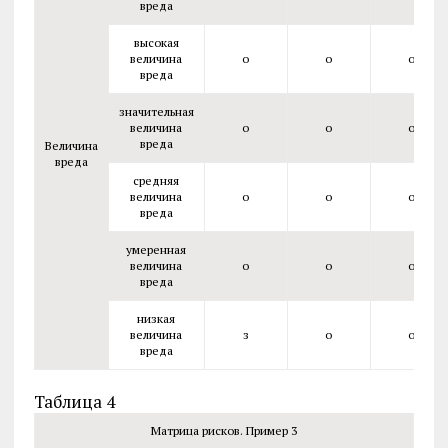
вреда
высокая
величина
о
о
о
вреда
значительная
величина
о
о
о
вреда
Величина
вреда
средняя
величина
о
о
о
вреда
умеренная
величина
о
о
о
вреда
низкая
величина
з
о
о
вреда
Таблица 4
Матрица рисков. Пример 3