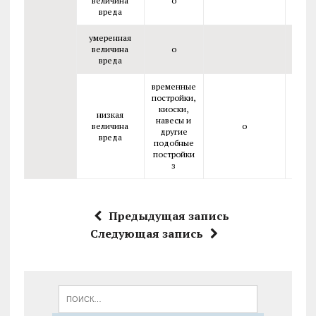
величина
о
вреда
умеренная
величина
о
вреда
временные
постройки,
киоски,
низкая
навесы и
величина
о
другие
вреда
подобные
постройки
з
Предыдущая запись
Следующая запись