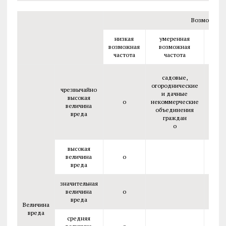
Возможная 
низкая
умеренная
сре
возможная
возможная
возм
частота
частота
час
садовые,
огороднические
чрезвычайно
и дачные
высокая
о
некоммерческие
величина
объединения
вреда
граждан
о
высокая
величина
о
вреда
значительная
величина
о
вреда
Величина
вреда
средняя