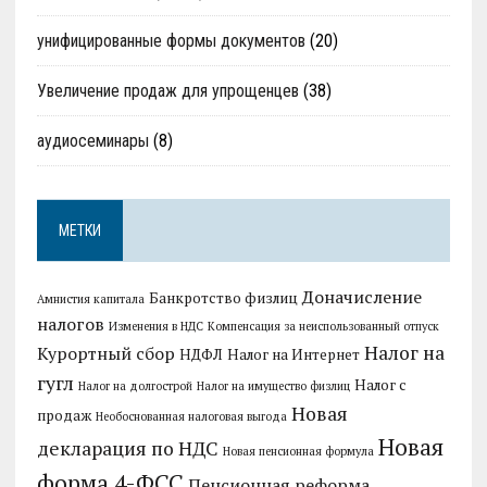
унифицированные формы документов
(20)
Увеличение продаж для упрощенцев
(38)
аудиосеминары
(8)
МЕТКИ
Доначисление
Банкротство физлиц
Амнистия капитала
налогов
Изменения в НДС
Компенсация за неиспользованный отпуск
Налог на
Курортный сбор
НДФЛ
Налог на Интернет
гугл
Налог с
Налог на долгострой
Налог на имущество физлиц
Новая
продаж
Необоснованная налоговая выгода
Новая
декларация по НДС
Новая пенсионная формула
форма 4-ФСС
Пенсионная реформа