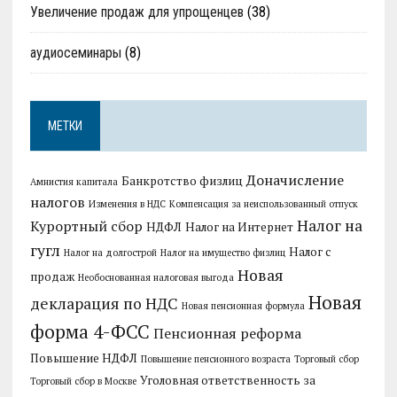
Увеличение продаж для упрощенцев
(38)
аудиосеминары
(8)
МЕТКИ
Доначисление
Банкротство физлиц
Амнистия капитала
налогов
Изменения в НДС
Компенсация за неиспользованный отпуск
Налог на
Курортный сбор
НДФЛ
Налог на Интернет
гугл
Налог с
Налог на долгострой
Налог на имущество физлиц
Новая
продаж
Необоснованная налоговая выгода
Новая
декларация по НДС
Новая пенсионная формула
форма 4-ФСС
Пенсионная реформа
Повышение НДФЛ
Повышение пенсионного возраста
Торговый сбор
Уголовная ответственность за
Торговый сбор в Москве