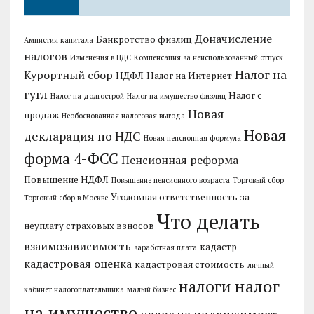
Доначисление
Банкротство физлиц
Амнистия капитала
налогов
Изменения в НДС
Компенсация за неиспользованный отпуск
Налог на
Курортный сбор
НДФЛ
Налог на Интернет
гугл
Налог с
Налог на долгострой
Налог на имущество физлиц
Новая
продаж
Необоснованная налоговая выгода
Новая
декларация по НДС
Новая пенсионная формула
форма 4-ФСС
Пенсионная реформа
Повышение НДФЛ
Повышение пенсионного возраста
Торговый сбор
Уголовная ответственность за
Торговый сбор в Москве
Что делать
неуплату страховых взносов
взаимозависимость
кадастр
заработная плата
кадастровая оценка
кадастровая стоимость
личный
налог
налоги
кабинет налогоплательщика
малый бизнес
на имущество