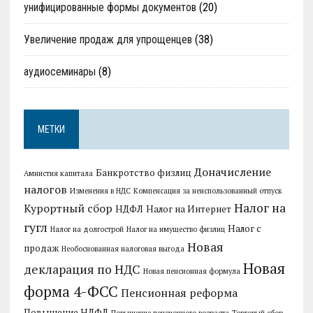
унифицированные формы документов
(20)
Увеличение продаж для упрощенцев
(38)
аудиосеминары
(8)
МЕТКИ
Доначисление
Банкротство физлиц
Амнистия капитала
налогов
Изменения в НДС
Компенсация за неиспользованный отпуск
Налог на
Курортный сбор
НДФЛ
Налог на Интернет
гугл
Налог с
Налог на долгострой
Налог на имущество физлиц
Новая
продаж
Необоснованная налоговая выгода
Новая
декларация по НДС
Новая пенсионная формула
форма 4-ФСС
Пенсионная реформа
Повышение НДФЛ
Повышение пенсионного возраста
Торговый сбор