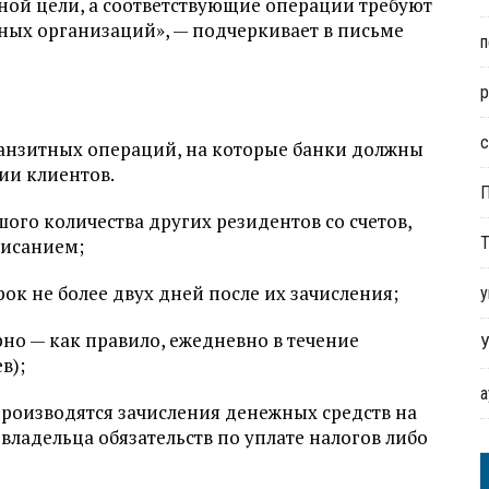
ной цели, а соответствующие операции требуют
ых организаций», — подчеркивает в письме
п
р
с
ранзитных операций, на которые банки должны
ии клиентов.
ьшого количества других резидентов со счетов,
Т
писанием;
рок не более двух дней после их зачисления;
у
но — как правило, ежедневно в течение
У
в);
 производятся зачисления денежных средств на
го владельца обязательств по уплате налогов либо