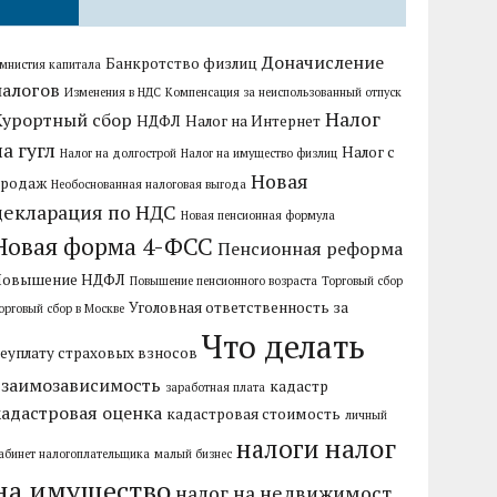
Доначисление
Банкротство физлиц
мнистия капитала
налогов
Изменения в НДС
Компенсация за неиспользованный отпуск
Налог
Курортный сбор
НДФЛ
Налог на Интернет
на гугл
Налог с
Налог на долгострой
Налог на имущество физлиц
Новая
продаж
Необоснованная налоговая выгода
декларация по НДС
Новая пенсионная формула
Новая форма 4-ФСС
Пенсионная реформа
Повышение НДФЛ
Повышение пенсионного возраста
Торговый сбор
Уголовная ответственность за
орговый сбор в Москве
Что делать
еуплату страховых взносов
взаимозависимость
кадастр
заработная плата
кадастровая оценка
кадастровая стоимость
личный
налог
налоги
абинет налогоплательщика
малый бизнес
на имущество
налог на недвижимост