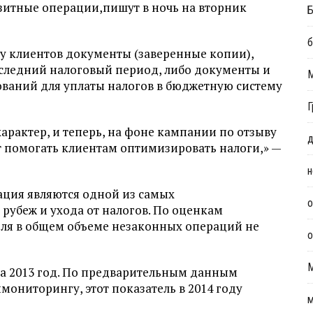
итные операции,пишут в ночь на вторник
Б
б
 у клиентов документы (заверенные копии),
следний налоговый период, либо документы и
ований для уплаты налогов в бюджетную систему
Г
рактер, и теперь, на фоне кампании по отзыву
д
ут помогать клиентам оптимизировать налоги,» —
н
ция являются одной из самых
о
рубеж и ухода от налогов. По оценкам
оля в общем объеме незаконных операций не
о
за 2013 год. По предварительным данным
мониторингу, этот показатель в 2014 году
м