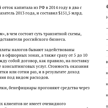
отток капитала из РФ в 2014 году в два с
атель 2013 года, и составил $151,5 млрд.
Н
—
», в чем состоит суть транзитной схемы,
ставители российского бизнеса.
—
платы налогов бывают задействованы
—
в офшорных зонах, а также сразу от 5 до 10
ду собой договор, как правило, на поставку
в
е консалтинговых услуг. Стоимость оказания
тки или сотни раз, и в результате доход
н
ия под видом расходов.
н
лки, бенефициары прогоняют средства через
н
их клиентов не имеет очевидного
о