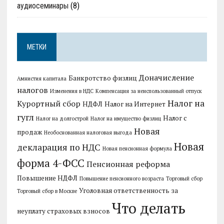
аудиосеминары
(8)
МЕТКИ
Доначисление
Банкротство физлиц
Амнистия капитала
налогов
Изменения в НДС
Компенсация за неиспользованный отпуск
Налог на
Курортный сбор
НДФЛ
Налог на Интернет
гугл
Налог с
Налог на долгострой
Налог на имущество физлиц
Новая
продаж
Необоснованная налоговая выгода
Новая
декларация по НДС
Новая пенсионная формула
форма 4-ФСС
Пенсионная реформа
Повышение НДФЛ
Повышение пенсионного возраста
Торговый сбор
Уголовная ответственность за
Торговый сбор в Москве
Что делать
неуплату страховых взносов