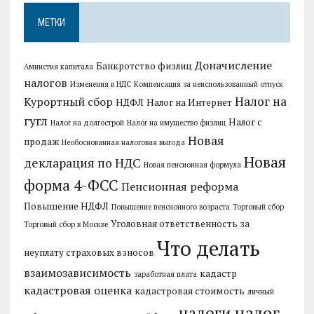
МЕТКИ
Доначисление
Банкротство физлиц
Амнистия капитала
налогов
Изменения в НДС
Компенсация за неиспользованный отпуск
Налог на
Курортный сбор
НДФЛ
Налог на Интернет
гугл
Налог с
Налог на долгострой
Налог на имущество физлиц
Новая
продаж
Необоснованная налоговая выгода
Новая
декларация по НДС
Новая пенсионная формула
форма 4-ФСС
Пенсионная реформа
Повышение НДФЛ
Повышение пенсионного возраста
Торговый сбор
Уголовная ответственность за
Торговый сбор в Москве
Что делать
неуплату страховых взносов
взаимозависимость
кадастр
заработная плата
кадастровая оценка
кадастровая стоимость
личный
налог
налоги