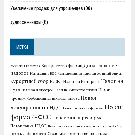
Увеличение продаж для упрощенцев
(38)
аудиосеминары
(8)
МЕТКИ
Доначисление
Банкротство физлиц
Амнистия капитала
налогов
Изменения в НДС
Компенсация за неиспользованный отпуск
Налог на
Курортный сбор
НДФЛ
Налог на Интернет
гугл
Налог с
Налог на долгострой
Налог на имущество физлиц
Новая
продаж
Необоснованная налоговая выгода
Новая
декларация по НДС
Новая пенсионная формула
форма 4-ФСС
Пенсионная реформа
Повышение НДФЛ
Повышение пенсионного возраста
Торговый сбор
Уголовная ответственность за
Торговый сбор в Москве