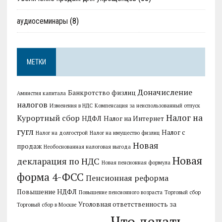
аудиосеминары
(8)
МЕТКИ
Доначисление
Банкротство физлиц
Амнистия капитала
налогов
Изменения в НДС
Компенсация за неиспользованный отпуск
Налог на
Курортный сбор
НДФЛ
Налог на Интернет
гугл
Налог с
Налог на долгострой
Налог на имущество физлиц
Новая
продаж
Необоснованная налоговая выгода
Новая
декларация по НДС
Новая пенсионная формула
форма 4-ФСС
Пенсионная реформа
Повышение НДФЛ
Повышение пенсионного возраста
Торговый сбор
Уголовная ответственность за
Торговый сбор в Москве
Что делать