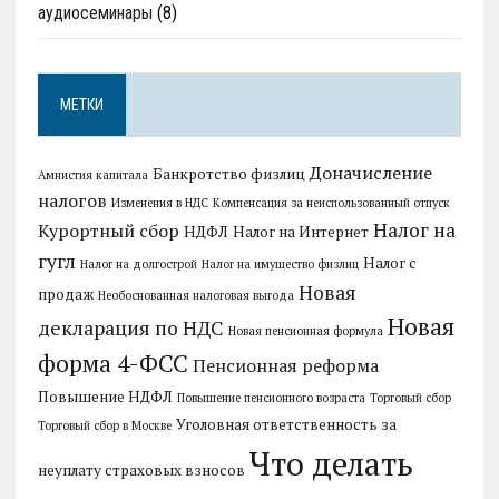
аудиосеминары
(8)
МЕТКИ
Доначисление
Банкротство физлиц
Амнистия капитала
налогов
Изменения в НДС
Компенсация за неиспользованный отпуск
Налог на
Курортный сбор
НДФЛ
Налог на Интернет
гугл
Налог с
Налог на долгострой
Налог на имущество физлиц
Новая
продаж
Необоснованная налоговая выгода
Новая
декларация по НДС
Новая пенсионная формула
форма 4-ФСС
Пенсионная реформа
Повышение НДФЛ
Повышение пенсионного возраста
Торговый сбор
Уголовная ответственность за
Торговый сбор в Москве
Что делать
неуплату страховых взносов