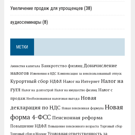
Увеличение продаж для упрощенцев
(38)
аудиосеминары
(8)
МЕТКИ
Доначисление
Банкротство физлиц
Амнистия капитала
налогов
Изменения в НДС
Компенсация за неиспользованный отпуск
Налог на
Курортный сбор
НДФЛ
Налог на Интернет
гугл
Налог с
Налог на долгострой
Налог на имущество физлиц
Новая
продаж
Необоснованная налоговая выгода
Новая
декларация по НДС
Новая пенсионная формула
форма 4-ФСС
Пенсионная реформа
Повышение НДФЛ
Повышение пенсионного возраста
Торговый сбор
Уголовная ответственность за
Торговый сбор в Москве