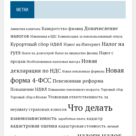
МЕТКИ
Доначисление
Банкротство физлиц
Амнистия капитала
налогов
Изменения в НДС
Компенсация за неиспользованный отпуск
Налог на
Курортный сбор
НДФЛ
Налог на Интернет
гугл
Налог с
Налог на долгострой
Налог на имущество физлиц
Новая
продаж
Необоснованная налоговая выгода
Новая
декларация по НДС
Новая пенсионная формула
форма 4-ФСС
Пенсионная реформа
Повышение НДФЛ
Повышение пенсионного возраста
Торговый сбор
Уголовная ответственность за
Торговый сбор в Москве
Что делать
неуплату страховых взносов
взаимозависимость
кадастр
заработная плата
кадастровая оценка
кадастровая стоимость
личный
налог
налоги