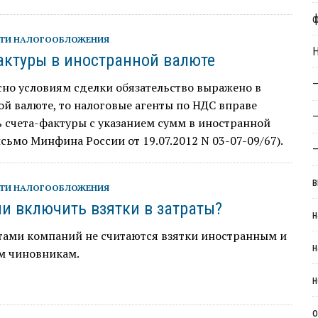
ТИ НАЛОГООБЛОЖЕНИЯ
Н
актуры в иностранной валюте
—
сно условиям сделки обязательство выражено в
й валюте, то налоговые агенты по НДС вправе
—
 счета-фактуры с указанием сумм в иностранной
сьмо Минфина России от 19.07.2012 N 03-07-09/67).
—
в
ТИ НАЛОГООБЛОЖЕНИЯ
и включить взятки в затраты?
н
тами компаний не считаются взятки иностранным и
н
м чиновникам.
н
о