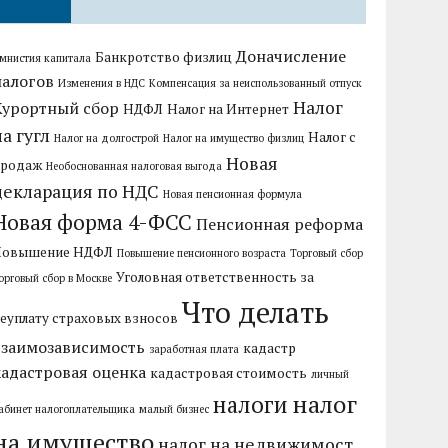
Доначисление
Банкротство физлиц
мнистия капитала
налогов
Изменения в НДС
Компенсация за неиспользованный отпуск
Налог
Курортный сбор
НДФЛ
Налог на Интернет
на гугл
Налог с
Налог на долгострой
Налог на имущество физлиц
Новая
продаж
Необоснованная налоговая выгода
декларация по НДС
Новая пенсионная формула
Новая форма 4-ФСС
Пенсионная реформа
Повышение НДФЛ
Повышение пенсионного возраста
Торговый сбор
Уголовная ответственность за
орговый сбор в Москве
Что делать
еуплату страховых взносов
взаимозависимость
кадастр
заработная плата
кадастровая оценка
кадастровая стоимость
личный
налог
налоги
абинет налогоплательщика
малый бизнес
на имущество
налог на недвижимост