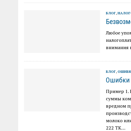
БЛОГ
,
НАЛОГ
Безвозм
Любое упо
налогопла
внимания 
БЛОГ
,
ОШИБК
Ошибки 
Пример 1. 
суммы ком
вредном пр
производс
молоко или
222 ТК…