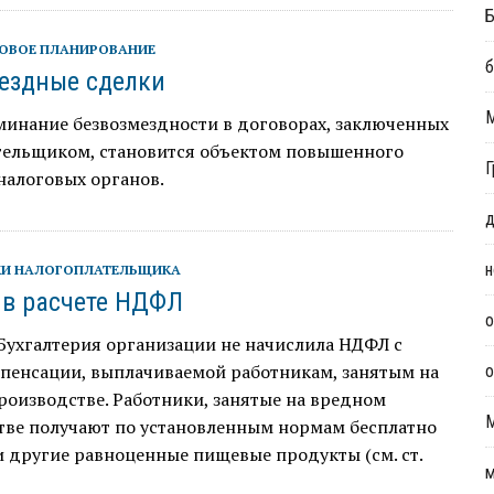
Б
ОВОЕ ПЛАНИРОВАНИЕ
б
ездные сделки
минание безвозмездности в договорах, заключенных
тельщиком, становится объектом повышенного
Г
налоговых органов.
д
н
И НАЛОГОПЛАТЕЛЬЩИКА
в расчете НДФЛ
о
Бухгалтерия организации не начислила НДФЛ с
пенсации, выплачиваемой работникам, занятым на
о
оизводстве. Работники, занятые на вредном
тве получают по установленным нормам бесплатно
 другие равноценные пищевые продукты (см. ст.
м