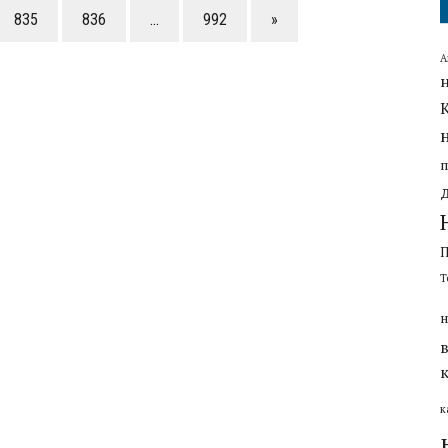
835
836
…
992
»
А
Т
н
к