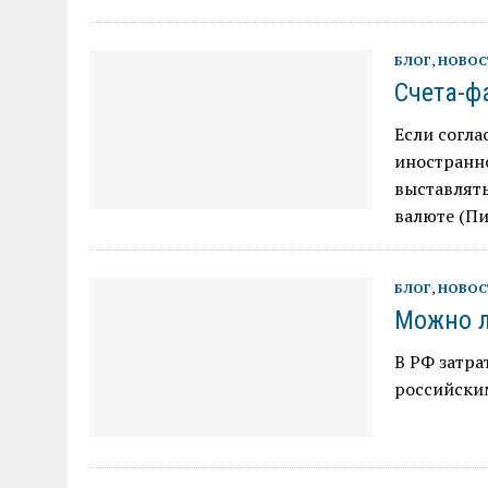
БЛОГ
,
НОВОС
Счета-ф
Если согла
иностранно
выставлять
валюте (Пи
БЛОГ
,
НОВОС
Можно л
В РФ затра
российски