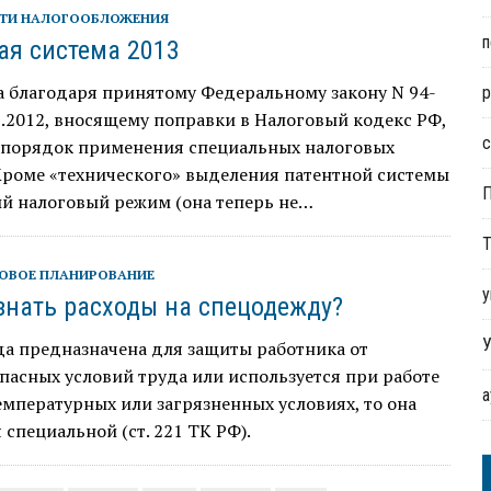
ТИ НАЛОГООБЛОЖЕНИЯ
п
ая система 2013
а благодаря принятому Федеральному закону N 94-
р
6.2012, вносящему поправки в Налоговый кодекс РФ,
с
 порядок применения специальных налоговых
Кроме «технического» выделения патентной системы
ый налоговый режим (она теперь не…
Т
ОВОЕ ПЛАНИРОВАНИЕ
у
знать расходы на спецодежду?
У
да предназначена для защиты работника от
пасных условий труда или используется при работе
емпературных или загрязненных условиях, то она
 специальной (ст. 221 ТК РФ).