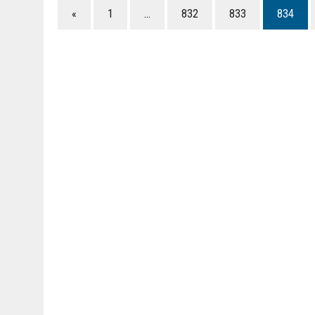
«
1
…
832
833
834