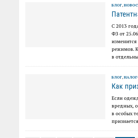
БЛОГ
,
НОВОС
Патентн
С 2013 год
ФЗ от 25.0
изменится
режимов. 
в отдельн
БЛОГ
,
НАЛОГ
Как при
Если одеж
вредных, о
в особых т
признается