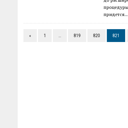
до расшире
процедуры
придется
«
1
…
819
820
821