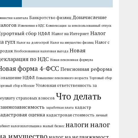
Доначисление
Банкротство физлиц
мнистия капитала
налогов
Изменения в НДС
Компенсация за неиспользованный отпуск
Налог
Курортный сбор
НДФЛ
Налог на Интернет
на гугл
Налог с
Налог на долгострой
Налог на имущество физлиц
Новая
продаж
Необоснованная налоговая выгода
декларация по НДС
Новая пенсионная формула
Новая форма 4-ФСС
Пенсионная реформа
Повышение НДФЛ
Повышение пенсионного возраста
Торговый сбор
Уголовная ответственность за
орговый сбор в Москве
Что делать
еуплату страховых взносов
взаимозависимость
кадастр
заработная плата
кадастровая оценка
кадастровая стоимость
личный
налог
налоги
абинет налогоплательщика
малый бизнес
на имущество
налог на недвижимост