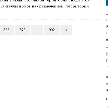
ния 1 июля) столичной территории. После этой
 жителям домов на «размеченной» территории
…
А
822
823
…
992
»
Т
н
к