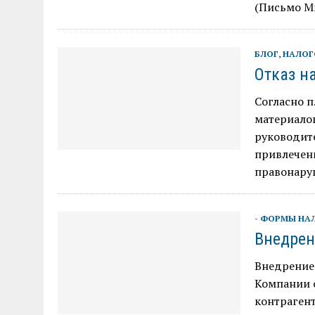
(Письмо Ми
БЛОГ
,
НАЛОГ
Отказ н
Согласно п
материалов
руководите
привлечени
правонаруш
- ФОРМЫ НА
Внедрен
Внедрение 
Компании 
контрагент