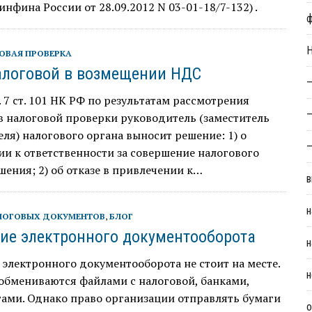
нфина России от 28.09.2012 N 03-01-18/7-132) .
Н
ОВАЯ ПРОВЕРКА
алоговой в возмещении НДС
—
. 7 ст. 101 НК РФ по результатам рассмотрения
—
 налоговой проверки руководитель (заместитель
ля) налогового органа выносит решение: 1) о
—
и к ответственности за совершение налогового
ения; 2) об отказе в привлечении к…
в
н
ЛОГОВЫХ ДОКУМЕНТОВ
,
БЛОГ
ие электронного документооборота
н
электронного документооборота не стоит на месте.
н
обмениваются файлами с налоговой, банками,
ами. Однако право организации отправлять бумаги
о