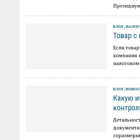
Президиума
БЛОГ
,
НАЛОГ
Товар с
Если товар
компания м
налоговом 
БЛОГ
,
НОВОС
Какую и
контрол
Детальнос
документа
соразмерн