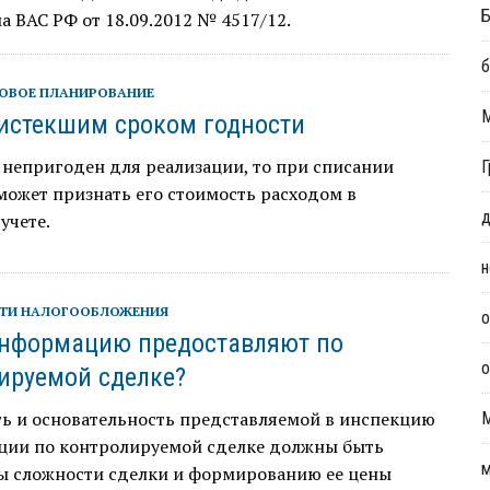
Б
 ВАС РФ от 18.09.2012 № 4517/12.
б
ОВОЕ ПЛАНИРОВАНИЕ
 истекшим сроком годности
 непригоден для реализации, то при списании
Г
ожет признать его стоимость расходом в
д
учете.
н
ТИ НАЛОГООБЛОЖЕНИЯ
о
нформацию предоставляют по
о
ируемой сделке?
ть и основательность представляемой в инспекцию
ции по контролируемой сделке должны быть
м
ы сложности сделки и формированию ее цены