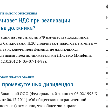
ТИ НАЛОГООБЛОЖЕНИЯ
Н
ачивает НДС при реализации
ва должника?
—
зации на территории РФ имущества должников,
—
х банкротами, НДС уплачивают налоговые агенты —
, за исключением физлиц, не являющихся
—
льными предпринимателями (Письмо Минфина
1.10.2012 N 03-07-14/99).
в
н
ОВОЕ ПЛАНИРОВАНИЕ
 промежуточных дивидендов
н
 28 Закона об ООО (Федеральный закон от 08.02.1998 N
н
. от 06.12.2011) «Об обществах с ограниченной
ностью») отмечено, что общество вправе
о