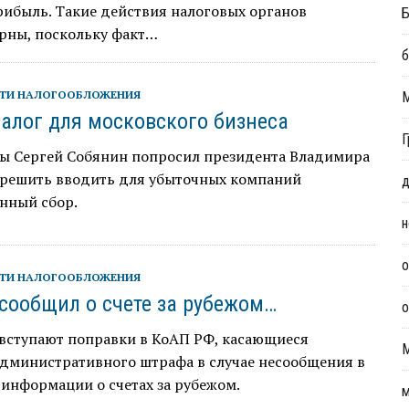
рибыль. Такие действия налоговых органов
Б
рны, поскольку факт…
б
ТИ НАЛОГООБЛОЖЕНИЯ
алог для московского бизнеса
Г
ы Сергей Собянин попросил президента Владимира
зрешить вводить для убыточных компаний
д
нный сбор.
н
о
ТИ НАЛОГООБЛОЖЕНИЯ
 сообщил о счете за рубежом…
о
 вступают поправки в КоАП РФ, касающиеся
административного штрафа в случае несообщения в
информации о счетах за рубежом.
м