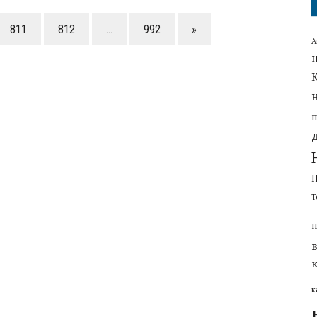
811
812
…
992
»
А
Т
н
к