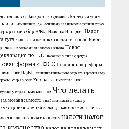
Доначисление
Банкротство физлиц
мнистия капитала
налогов
Изменения в НДС
Компенсация за неиспользованный отпуск
Налог
Курортный сбор
НДФЛ
Налог на Интернет
на гугл
Налог с
Налог на долгострой
Налог на имущество физлиц
Новая
продаж
Необоснованная налоговая выгода
декларация по НДС
Новая пенсионная формула
Новая форма 4-ФСС
Пенсионная реформа
Повышение НДФЛ
Повышение пенсионного возраста
Торговый сбор
Уголовная ответственность за
орговый сбор в Москве
Что делать
еуплату страховых взносов
взаимозависимость
кадастр
заработная плата
кадастровая оценка
кадастровая стоимость
личный
налог
налоги
абинет налогоплательщика
малый бизнес
на имущество
налог на недвижимост