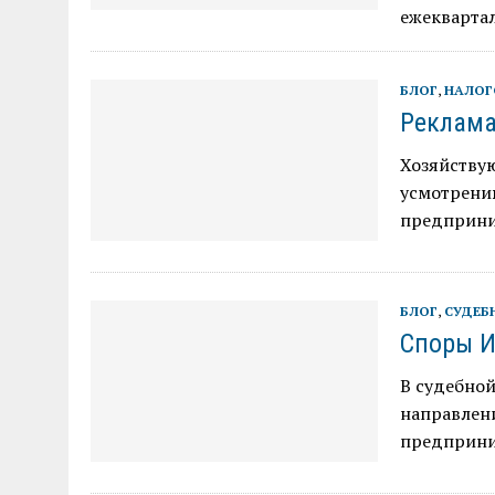
ежеквартал
БЛОГ
,
НАЛОГ
Реклама
Хозяйству
усмотрени
предприни
БЛОГ
,
СУДЕБ
Споры И
В судебно
направлен
предприни