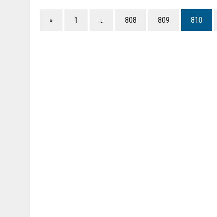
«
1
…
808
809
810