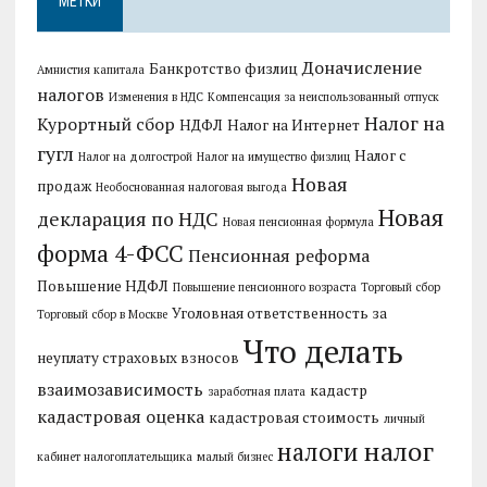
МЕТКИ
Доначисление
Банкротство физлиц
Амнистия капитала
налогов
Изменения в НДС
Компенсация за неиспользованный отпуск
Налог на
Курортный сбор
НДФЛ
Налог на Интернет
гугл
Налог с
Налог на долгострой
Налог на имущество физлиц
Новая
продаж
Необоснованная налоговая выгода
Новая
декларация по НДС
Новая пенсионная формула
форма 4-ФСС
Пенсионная реформа
Повышение НДФЛ
Повышение пенсионного возраста
Торговый сбор
Уголовная ответственность за
Торговый сбор в Москве
Что делать
неуплату страховых взносов
взаимозависимость
кадастр
заработная плата
кадастровая оценка
кадастровая стоимость
личный
налог
налоги
кабинет налогоплательщика
малый бизнес