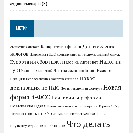
аудиосеминары
(8)
МЕТКИ
Доначисление
Банкротство физлиц
Амнистия капитала
налогов
Изменения в НДС
Компенсация за неиспользованный отпуск
Налог на
Курортный сбор
НДФЛ
Налог на Интернет
гугл
Налог с
Налог на долгострой
Налог на имущество физлиц
Новая
продаж
Необоснованная налоговая выгода
Новая
декларация по НДС
Новая пенсионная формула
форма 4-ФСС
Пенсионная реформа
Повышение НДФЛ
Повышение пенсионного возраста
Торговый сбор
Уголовная ответственность за
Торговый сбор в Москве
Что делать
неуплату страховых взносов