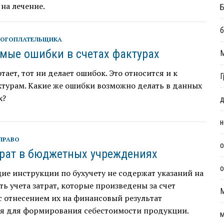
на лечение.
Б
б
ЛОГОПЛАТЕЛЬЩИКА
мые ошибки в счетах фактурах
отает, тот ни делает ошибок. Это относится и к
Г
турам. Какие же ошибки возможно делать в данных
х?
д
н
ПРАВО
о
трат в бюджетных учреждениях
о
е инструкции по бухучету не содержат указаний на
ь учета затрат, которые произведены за счет
с отнесением их на финансовый результат
я для формирования себестоимости продукции.
м