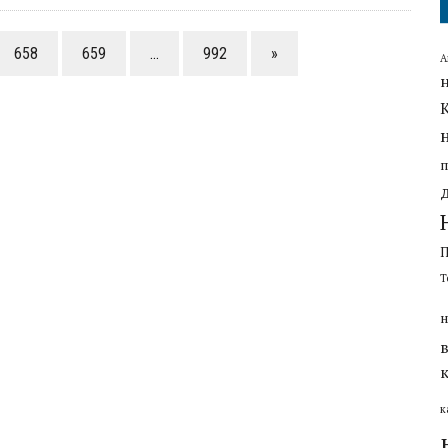
658
659
…
992
»
А
Т
н
к