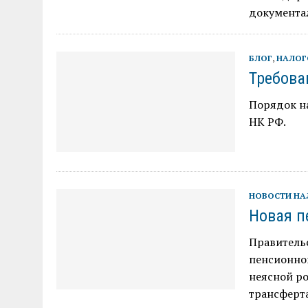
документ
БЛОГ
,
НАЛОГ
Требова
Порядок на
НК РФ.
НОВОСТИ Н
Новая п
Правитель
пенсионно
неясной ро
трансферт