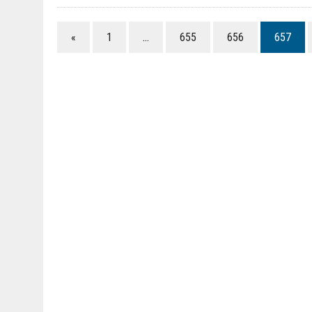
«
1
…
655
656
657