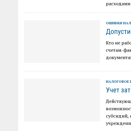
расходами 
ОШИБКИ НА
Допусти
Кто не раб
счетам-фак
документа
НАЛОГОВОЕ 
Учет за
Действующи
возможност
субсидий, 
учреждени