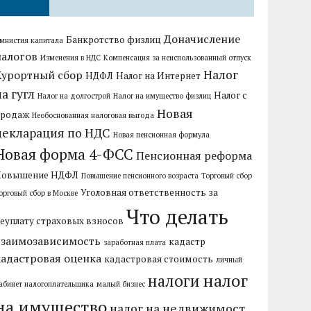
Доначисление
Банкротство физлиц
мнистия капитала
налогов
Изменения в НДС
Компенсация за неиспользованный отпуск
Налог
Курортный сбор
НДФЛ
Налог на Интернет
на гугл
Налог с
Налог на долгострой
Налог на имущество физлиц
Новая
продаж
Необоснованная налоговая выгода
декларация по НДС
Новая пенсионная формула
Новая форма 4-ФСС
Пенсионная реформа
Повышение НДФЛ
Повышение пенсионного возраста
Торговый сбор
Уголовная ответственность за
орговый сбор в Москве
Что делать
еуплату страховых взносов
взаимозависимость
кадастр
заработная плата
кадастровая оценка
кадастровая стоимость
личный
налог
налоги
абинет налогоплательщика
малый бизнес
на имущество
налог на недвижимост