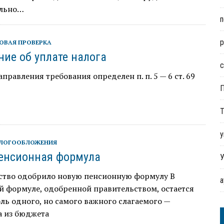
ально…
п
р
ОВАЯ ПРОВЕРКА
ние об уплате налога
с
правления требования определен п. п. 5 — 6 ст. 69
Т
у
АЛОГООБЛОЖЕНИЯ
енсионная формула
У
ство одобрило новую пенсионную формулу В
й формуле, одобренной правительством, остается
ль одного, но самого важного слагаемого —
а из бюджета