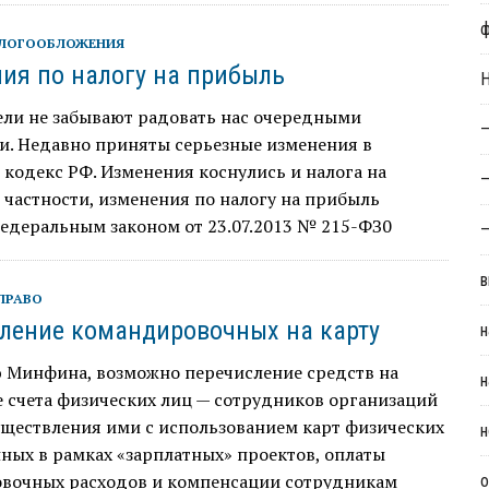
АЛОГООБЛОЖЕНИЯ
ия по налогу на прибыль
Н
ели не забывают радовать нас очередными
—
и. Недавно приняты серьезные изменения в
кодекс РФ. Изменения коснулись и налога на
—
 частности, изменения по налогу на прибыль
едеральным законом от 23.07.2013 № 215-ФЗ0
—
в
ПРАВО
ление командировочных на карту
н
 Минфина, возможно перечисление средств на
н
 счета физических лиц — сотрудников организаций
уществления ими с использованием карт физических
н
ных в рамках «зарплатных» проектов, оплаты
вочных расходов и компенсации сотрудникам
о