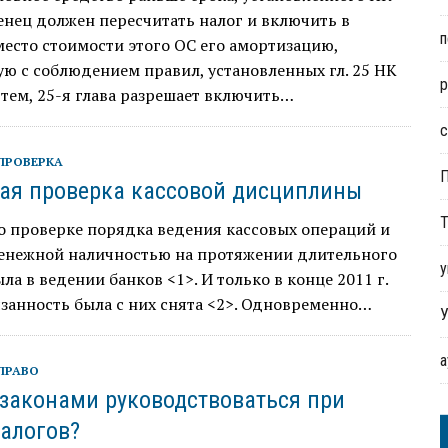
нец должен пересчитать налог и включить в
п
есто стоимости этого ОС его амортизацию,
ю с соблюдением правил, установленных гл. 25 НК
р
тем, 25-я глава разрешает включить…
с
ПРОВЕРКА
ая проверка кассовой дисциплины
Т
о проверке порядка ведения кассовых операций и
денежной наличностью на протяжении длительного
у
ла в ведении банков <1>. И только в конце 2011 г.
занность была с них снята <2>. Одновременно…
У
ПРАВО
законами руководствоваться при
налогов?