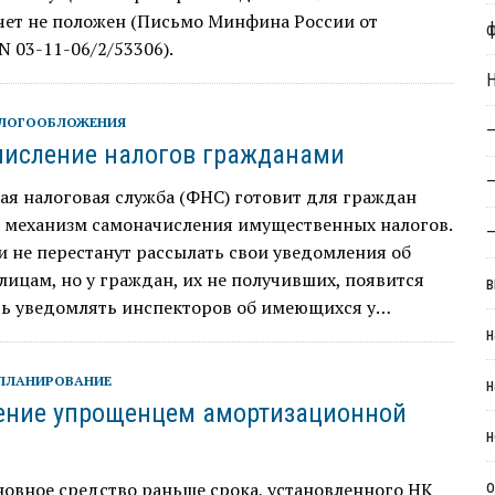
чет не положен (Письмо Минфина России от
 N 03-11-06/2/53306).
Н
АЛОГООБЛОЖЕНИЯ
—
исление налогов гражданами
—
я налоговая служба (ФНС) готовит для граждан
а механизм самоначисления имущественных налогов.
—
 не перестанут рассылать свои уведомления об
лицам, но у граждан, их не получивших, появится
в
ть уведомлять инспекторов об имеющихся у…
н
ПЛАНИРОВАНИЕ
н
ние упрощенцем амортизационной
н
о
овное средство раньше срока, установленного НК