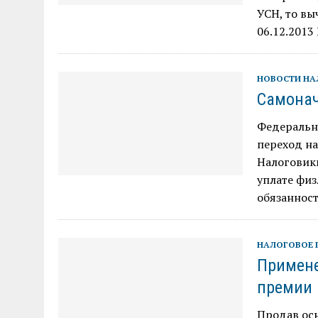
УСН, то вы
06.12.2013
НОВОСТИ Н
Самонач
Федеральна
переход н
Налоговики
уплате физ
обязаннос
НАЛОГОВОЕ 
Примене
премии
Продав осн