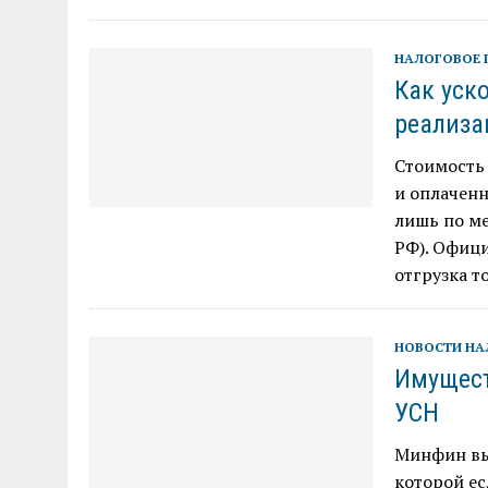
НАЛОГОВОЕ 
Как уск
реализа
Стоимость
и оплаченн
лишь по ме
РФ). Офици
отгрузка т
НОВОСТИ Н
Имущест
УСН
Минфин вы
которой е