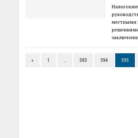
Налогопла
руководст
местными 
решениями
заключенн
«
1
…
593
594
595