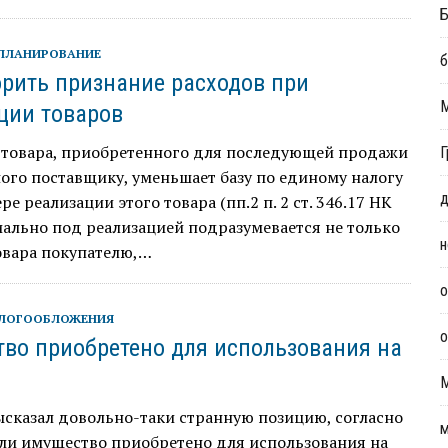
Б
ПЛАНИРОВАНИЕ
б
орить признание расходов при
ции товаров
 товара, приобретенного для последующей продажи
Г
ого поставщику, уменьшает базу по единому налогу
д
ре реализации этого товара (пп.2 п. 2 ст. 346.17 НК
ально под реализацией подразумевается не только
н
овара покупателю,…
о
АЛОГООБЛОЖЕНИЯ
о
во приобретено для использования на
сказал довольно-таки странную позицию, согласно
м
сли имущество приобретено для использования на