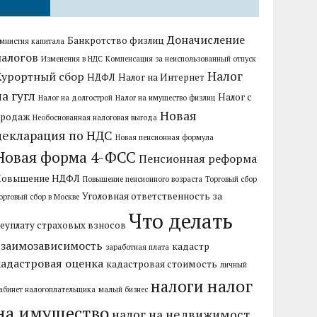
Доначисление
Банкротство физлиц
мнистия капитала
налогов
Изменения в НДС
Компенсация за неиспользованный отпуск
Налог
Курортный сбор
НДФЛ
Налог на Интернет
на гугл
Налог с
Налог на долгострой
Налог на имущество физлиц
Новая
продаж
Необоснованная налоговая выгода
декларация по НДС
Новая пенсионная формула
Новая форма 4-ФСС
Пенсионная реформа
Повышение НДФЛ
Повышение пенсионного возраста
Торговый сбор
Уголовная ответственность за
орговый сбор в Москве
Что делать
еуплату страховых взносов
взаимозависимость
кадастр
заработная плата
кадастровая оценка
кадастровая стоимость
личный
налог
налоги
абинет налогоплательщика
малый бизнес
на имущество
налог на недвижимост