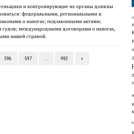
тельщики и контролирующие их органы должны
воваться: федеральными, региональными и
А
законами о налогах; подзаконными актами;
 судов; международными договорами о налогах,
ыми нашей страной.
596
597
…
992
»
Т
н
к