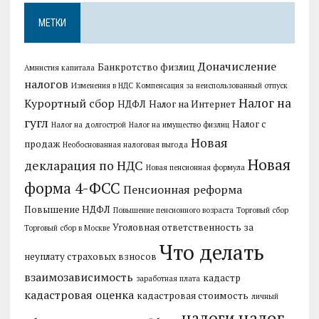
МЕТКИ
Доначисление
Банкротство физлиц
Амнистия капитала
налогов
Изменения в НДС
Компенсация за неиспользованный отпуск
Налог на
Курортный сбор
НДФЛ
Налог на Интернет
гугл
Налог с
Налог на долгострой
Налог на имущество физлиц
Новая
продаж
Необоснованная налоговая выгода
Новая
декларация по НДС
Новая пенсионная формула
форма 4-ФСС
Пенсионная реформа
Повышение НДФЛ
Повышение пенсионного возраста
Торговый сбор
Уголовная ответственность за
Торговый сбор в Москве
Что делать
неуплату страховых взносов
взаимозависимость
кадастр
заработная плата
кадастровая оценка
кадастровая стоимость
личный
налог
налоги