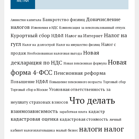
МЕТКИ
Доначисление
Банкротство физлиц
Амнистия капитала
налогов
Изменения в НДС
Компенсация за неиспользованный отпуск
Налог на
Курортный сбор
НДФЛ
Налог на Интернет
гугл
Налог с
Налог на долгострой
Налог на имущество физлиц
Новая
продаж
Необоснованная налоговая выгода
Новая
декларация по НДС
Новая пенсионная формула
форма 4-ФСС
Пенсионная реформа
Повышение НДФЛ
Повышение пенсионного возраста
Торговый сбор
Уголовная ответственность за
Торговый сбор в Москве
Что делать
неуплату страховых взносов
взаимозависимость
кадастр
заработная плата
кадастровая оценка
кадастровая стоимость
личный
налог
налоги
кабинет налогоплательщика
малый бизнес