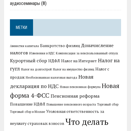
аудиосеминары
(8)
МЕТКИ
Доначисление
Банкротство физлиц
Амнистия капитала
налогов
Изменения в НДС
Компенсация за неиспользованный отпуск
Налог на
Курортный сбор
НДФЛ
Налог на Интернет
гугл
Налог с
Налог на долгострой
Налог на имущество физлиц
Новая
продаж
Необоснованная налоговая выгода
Новая
декларация по НДС
Новая пенсионная формула
форма 4-ФСС
Пенсионная реформа
Повышение НДФЛ
Повышение пенсионного возраста
Торговый сбор
Уголовная ответственность за
Торговый сбор в Москве
Что делать
неуплату страховых взносов