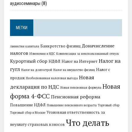
аудиосеминары
(8)
МЕТКИ
Доначисление
Банкротство физлиц
Амнистия капитала
налогов
Изменения в НДС
Компенсация за неиспользованный отпуск
Налог на
Курортный сбор
НДФЛ
Налог на Интернет
гугл
Налог с
Налог на долгострой
Налог на имущество физлиц
Новая
продаж
Необоснованная налоговая выгода
Новая
декларация по НДС
Новая пенсионная формула
форма 4-ФСС
Пенсионная реформа
Повышение НДФЛ
Повышение пенсионного возраста
Торговый сбор
Уголовная ответственность за
Торговый сбор в Москве
Что делать
неуплату страховых взносов