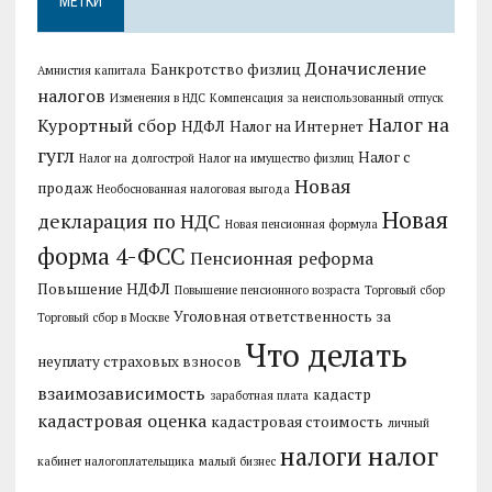
МЕТКИ
Доначисление
Банкротство физлиц
Амнистия капитала
налогов
Изменения в НДС
Компенсация за неиспользованный отпуск
Налог на
Курортный сбор
НДФЛ
Налог на Интернет
гугл
Налог с
Налог на долгострой
Налог на имущество физлиц
Новая
продаж
Необоснованная налоговая выгода
Новая
декларация по НДС
Новая пенсионная формула
форма 4-ФСС
Пенсионная реформа
Повышение НДФЛ
Повышение пенсионного возраста
Торговый сбор
Уголовная ответственность за
Торговый сбор в Москве
Что делать
неуплату страховых взносов
взаимозависимость
кадастр
заработная плата
кадастровая оценка
кадастровая стоимость
личный
налог
налоги
кабинет налогоплательщика
малый бизнес