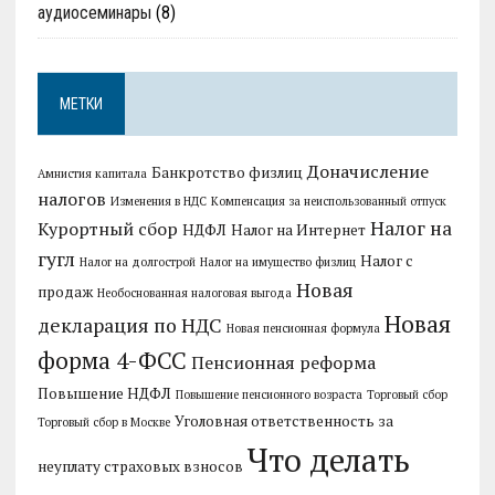
аудиосеминары
(8)
МЕТКИ
Доначисление
Банкротство физлиц
Амнистия капитала
налогов
Изменения в НДС
Компенсация за неиспользованный отпуск
Налог на
Курортный сбор
НДФЛ
Налог на Интернет
гугл
Налог с
Налог на долгострой
Налог на имущество физлиц
Новая
продаж
Необоснованная налоговая выгода
Новая
декларация по НДС
Новая пенсионная формула
форма 4-ФСС
Пенсионная реформа
Повышение НДФЛ
Повышение пенсионного возраста
Торговый сбор
Уголовная ответственность за
Торговый сбор в Москве
Что делать
неуплату страховых взносов