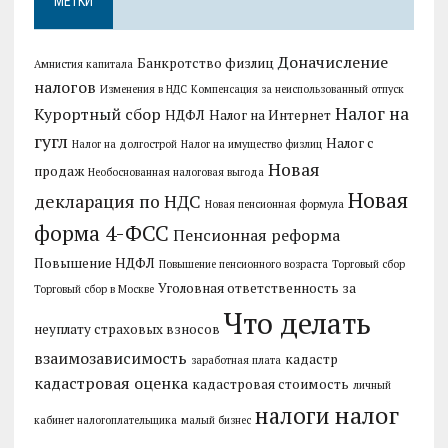
МЕТКИ
Доначисление
Банкротство физлиц
Амнистия капитала
налогов
Изменения в НДС
Компенсация за неиспользованный отпуск
Налог на
Курортный сбор
НДФЛ
Налог на Интернет
гугл
Налог с
Налог на долгострой
Налог на имущество физлиц
Новая
продаж
Необоснованная налоговая выгода
Новая
декларация по НДС
Новая пенсионная формула
форма 4-ФСС
Пенсионная реформа
Повышение НДФЛ
Повышение пенсионного возраста
Торговый сбор
Уголовная ответственность за
Торговый сбор в Москве
Что делать
неуплату страховых взносов
взаимозависимость
кадастр
заработная плата
кадастровая оценка
кадастровая стоимость
личный
налог
налоги
кабинет налогоплательщика
малый бизнес