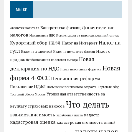
МЕТКИ
Доначисление
Банкротство физлиц
Амнистия капитала
налогов
Изменения в НДС
Компенсация за неиспользованный отпуск
Налог на
Курортный сбор
НДФЛ
Налог на Интернет
гугл
Налог с
Налог на долгострой
Налог на имущество физлиц
Новая
продаж
Необоснованная налоговая выгода
Новая
декларация по НДС
Новая пенсионная формула
форма 4-ФСС
Пенсионная реформа
Повышение НДФЛ
Повышение пенсионного возраста
Торговый сбор
Уголовная ответственность за
Торговый сбор в Москве
Что делать
неуплату страховых взносов
взаимозависимость
кадастр
заработная плата
кадастровая оценка
кадастровая стоимость
личный
налог
налоги