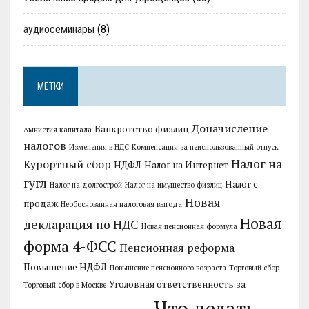
аудиосеминары
(8)
МЕТКИ
Доначисление
Банкротство физлиц
Амнистия капитала
налогов
Изменения в НДС
Компенсация за неиспользованный отпуск
Налог на
Курортный сбор
НДФЛ
Налог на Интернет
гугл
Налог с
Налог на долгострой
Налог на имущество физлиц
Новая
продаж
Необоснованная налоговая выгода
Новая
декларация по НДС
Новая пенсионная формула
форма 4-ФСС
Пенсионная реформа
Повышение НДФЛ
Повышение пенсионного возраста
Торговый сбор
Уголовная ответственность за
Торговый сбор в Москве
Что делать