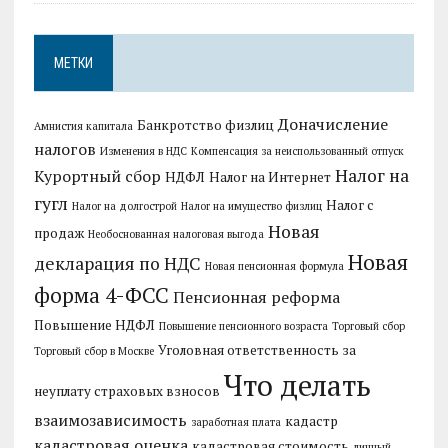
МЕТКИ
Доначисление
Банкротство физлиц
Амнистия капитала
налогов
Изменения в НДС
Компенсация за неиспользованный отпуск
Налог на
Курортный сбор
НДФЛ
Налог на Интернет
гугл
Налог с
Налог на долгострой
Налог на имущество физлиц
Новая
продаж
Необоснованная налоговая выгода
Новая
декларация по НДС
Новая пенсионная формула
форма 4-ФСС
Пенсионная реформа
Повышение НДФЛ
Повышение пенсионного возраста
Торговый сбор
Уголовная ответственность за
Торговый сбор в Москве
Что делать
неуплату страховых взносов
взаимозависимость
кадастр
заработная плата
кадастровая оценка
кадастровая стоимость
личный