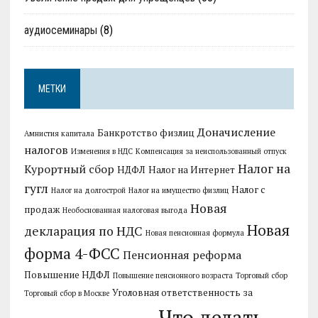
аудиосеминары
(8)
МЕТКИ
Доначисление
Банкротство физлиц
Амнистия капитала
налогов
Изменения в НДС
Компенсация за неиспользованный отпуск
Налог на
Курортный сбор
НДФЛ
Налог на Интернет
гугл
Налог с
Налог на долгострой
Налог на имущество физлиц
Новая
продаж
Необоснованная налоговая выгода
Новая
декларация по НДС
Новая пенсионная формула
форма 4-ФСС
Пенсионная реформа
Повышение НДФЛ
Повышение пенсионного возраста
Торговый сбор
Уголовная ответственность за
Торговый сбор в Москве
Что делать