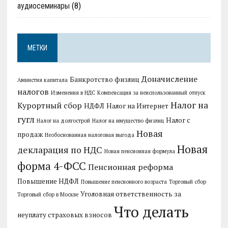
аудиосеминары
(8)
МЕТКИ
Доначисление
Банкротство физлиц
Амнистия капитала
налогов
Изменения в НДС
Компенсация за неиспользованный отпуск
Налог на
Курортный сбор
НДФЛ
Налог на Интернет
гугл
Налог с
Налог на долгострой
Налог на имущество физлиц
Новая
продаж
Необоснованная налоговая выгода
Новая
декларация по НДС
Новая пенсионная формула
форма 4-ФСС
Пенсионная реформа
Повышение НДФЛ
Повышение пенсионного возраста
Торговый сбор
Уголовная ответственность за
Торговый сбор в Москве
Что делать
неуплату страховых взносов