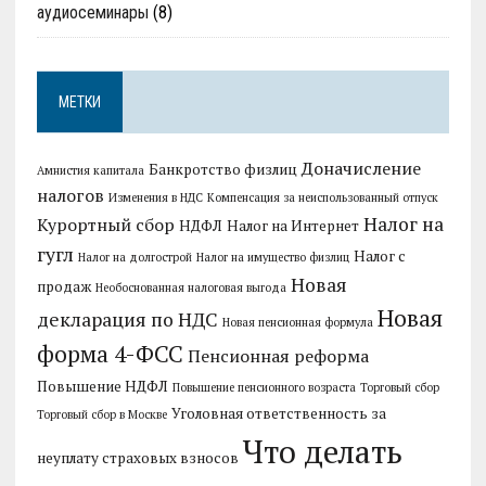
аудиосеминары
(8)
МЕТКИ
Доначисление
Банкротство физлиц
Амнистия капитала
налогов
Изменения в НДС
Компенсация за неиспользованный отпуск
Налог на
Курортный сбор
НДФЛ
Налог на Интернет
гугл
Налог с
Налог на долгострой
Налог на имущество физлиц
Новая
продаж
Необоснованная налоговая выгода
Новая
декларация по НДС
Новая пенсионная формула
форма 4-ФСС
Пенсионная реформа
Повышение НДФЛ
Повышение пенсионного возраста
Торговый сбор
Уголовная ответственность за
Торговый сбор в Москве
Что делать
неуплату страховых взносов